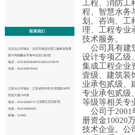
工程、消防工
程、智慧水务
划、咨询、工
理、工程专业
联系我们
技术服务。
公司具有建
北京总公司地址：
北京市海淀区西三旗桥东悦秀
设计专项乙级
路76号鵾鹏乐乎青年社区C座3层
电话：010-82928380/
13901315876
集成工程企业
传真：010-64876042
壹级、建筑装
业承包贰级、
江苏分公司地址：江苏省常州市关河西路180号
专业承包贰级
恒远大厦1509室
等级等相关专
13901315876
电话：0519-85800717/
公司于
2001
传真：0519-85800303
邮编：213002
册资金
10020
技术企业。公