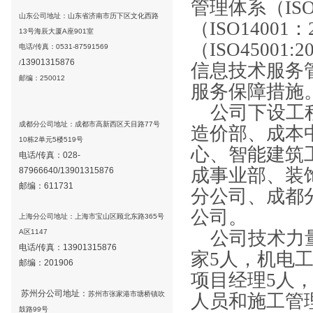
管理体系（
IS
山东公司地址：山东省济南市历下区文化西路
（
ISO14001
：
13号海辰大厦A座901室
（
ISO45001:2
电话/传真：0531-87591569
13901315876
/
信息技术服务
邮编：250012
服务保障措施
公司下设工
成都分公司地址：成都市高新西区天目路77号
造价部、成本
10栋2单元5楼519号
心、智能建筑
电话/传真：028-
成事业部、装
87966640/
13901315876
邮编：611731
分公司、成都
公司。
上海分公司地址：上海市宝山区顾北东路365号
A区1147
公司技术力
电话/传真：
13901315876
家
5
人，机电
邮编：201906
项目经理
5
人
苏州
分公司地址：
苏州市张家港市塘桥镇吹
人员和施工管
鼓路99号