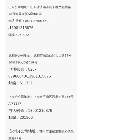
山东公司地址：山东省济南市历下区文化西路
13号海辰大厦A座901室
电话/传真：0531-87591569
13901315876
/
邮编：250012
成都分公司地址：成都市高新西区天目路77号
10栋2单元5楼519号
电话/传真：028-
87966640/
13901315876
邮编：611731
上海分公司地址：上海市宝山区顾北东路365号
A区1147
电话/传真：
13901315876
邮编：201906
苏州
分公司地址：
苏州市张家港市塘桥镇吹
鼓路99号