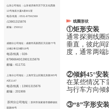
山东公司地址：山东省济南市历下区文化西路
13号海辰大厦A座901室
电话/传真：0531-87591569
线圈形状
13901315876
/
①矩形安装
邮编：250012
通常探测线圈
垂直，彼此间
成都分公司地址：成都市高新西区天目路77号
10栋2单元5楼519号
度，通常两端比
电话/传真：028-
87966640/
13901315876
邮编：611731
②倾斜45°安装
上海分公司地址：上海市宝山区顾北东路365号
在某些情况下
A区1147
电话/传真：
13901315876
与行车方向倾
邮编：201906
苏州
分公司地址：
苏州市张家港市塘桥镇吹
③“8”字形安
鼓路99号