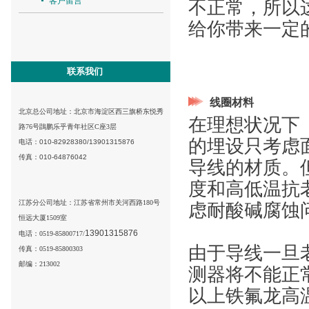
客户留言
不正常，所以
给你
带来一定
联系我们
线圈材料
北京总公司地址：
北京市海淀区西三旗桥东悦秀
在理想状况下
路76号鵾鹏乐乎青年社区C座3层
的埋设只考虑
电话：010-82928380/
13901315876
传真：010-64876042
导线的材质。
度和高低温抗
江苏分公司地址：江苏省常州市关河西路180号
虑耐酸碱腐蚀
恒远大厦1509室
13901315876
电话：0519-85800717/
由于导线一旦
传真：0519-85800303
邮编：213002
测器将不能正
以上铁氟龙高