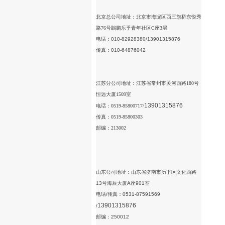
北京总公司地址：
北京市海淀区西三旗桥东悦秀
路76号鵾鹏乐乎青年社区C座3层
电话：010-82928380/
13901315876
传真：010-64876042
江苏分公司地址：江苏省常州市关河西路180号
恒远大厦1509室
13901315876
电话：0519-85800717/
传真：0519-85800303
邮编：213002
山东公司地址：山东省济南市历下区文化西路
13号海辰大厦A座901室
电话/传真：0531-87591569
13901315876
/
邮编：250012